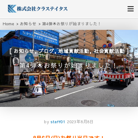
株式会社クラステイタス
地域のコミュニティーを大切にする企業
Home
お知らせ
第4弾🌟お祭りが始まりました！
,
,
,
お知らせ
ブログ
地域貢献活動
社会貢献活動
第4弾🌟お祭りが始まりました！
by
staff01
2023年8月8日