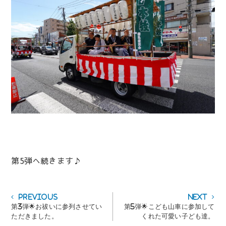
第5弾へ続きます♪
投
Previous
Next
Previous
Next
post:
post:
第3弾🌟お祓いに参列させてい
第5弾🌟こども山車に参加して
稿
ただきました。
くれた可愛い子ども達。
ナ