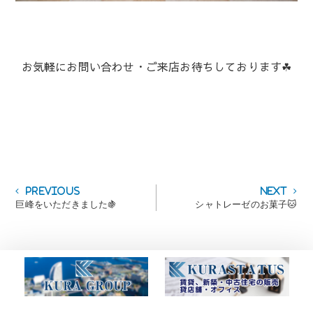
お気軽にお問い合わせ・ご来店お待ちしております☘
投
Previous
Next
Previous
Next
post:
post:
巨峰をいただきました🍇
シャトレーゼのお菓子🐱
稿
ナ
ビ
ゲ
ー
シ