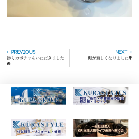
投
Previous
Next
Previous
Next
post:
post:
飾りカボチャをいただきました
棚が新しくなりました💡
稿
🎃
ナ
ビ
ゲ
ー
シ
ョ
ン