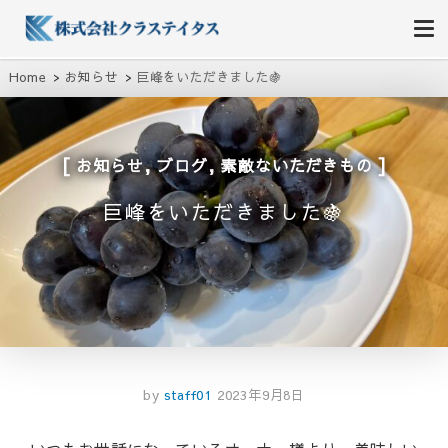
株式会社クラステイタス
地域のコミュニティーを大切にする企業
Home
お知らせ
巨峰をいただきました🍇
,
,
お知らせ
ブログ
素敵ないただきもの
巨峰をいただきました🍇
by
staff01
2023年9月8日