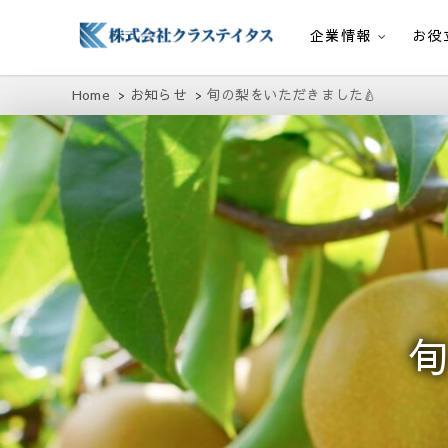
企業情報
お役
株式会社クラステイタス
地域のコミュニティーを大切にする企業
Home
お知らせ
旬の梨をいただきました🍐