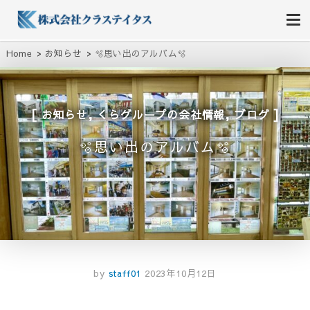
株式会社クラステイタス
地域のコミュニティーを大切にする企業
Home
お知らせ
🫧思い出のアルバム🫧
,
,
お知らせ
くらグループの会社情報
ブログ
🫧思い出のアルバム🫧
by
staff01
2023年10月12日