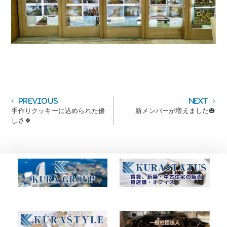
投
Previous
Next
Previous
Next
post:
post:
手作りクッキーに込められた優
新メンバーが増えました🎃
稿
しさ🍀
ナ
ビ
ゲ
ー
シ
ョ
ン