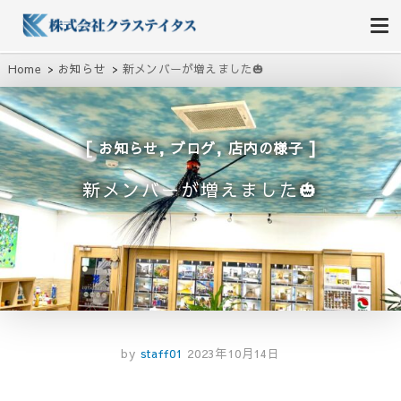
株式会社クラステイタス
地域のコミュニティーを大切にする企業
Home
お知らせ
新メンバーが増えました🎃
,
,
お知らせ
ブログ
店内の様子
新メンバーが増えました🎃
by
staff01
2023年10月14日