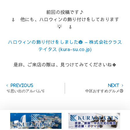
前回の投稿です♪
⇩ 他にも、ハロウィンの飾り付けをしております
💡 ⇩
ハロウィンの飾り付けをしました🎃 – 株式会社クラス
テイタス (kura-su.co.jp)
是非、ご来店の際は、見つけてみてくださいね🍀
投
Previous
Next
Previous
Next
post:
post:
🫧思い出のアルバム🫧
中区おすすめグルメ㉙
稿
ナ
ビ
ゲ
ー
シ